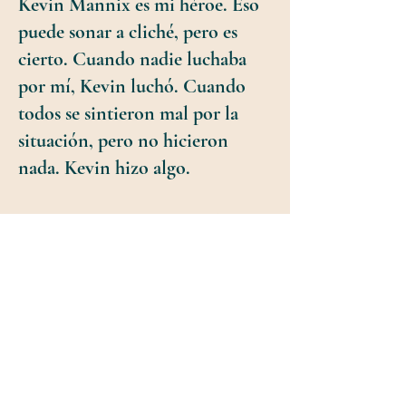
Kevin Mannix es mi héroe. Eso
puede sonar a cliché, pero es
cierto. Cuando nadie luchaba
por mí, Kevin luchó. Cuando
todos se sintieron mal por la
situación, pero no hicieron
nada. Kevin hizo algo.
Dicen que las acciones hablan
más que las palabras. Kevin lo
sabe. Y lo sabemos. Ahora
Kevin necesita nuestra ayuda.
Espero que se unan a mí para
enviar a Kevin al Congreso para
que luche por todos nosotros.